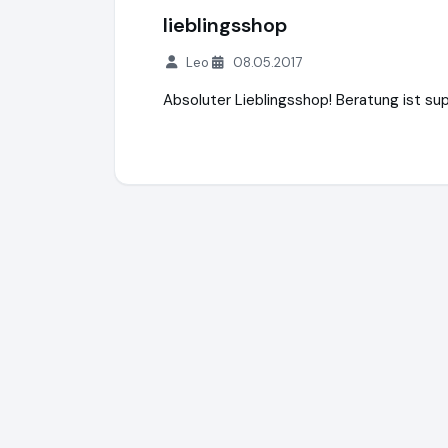
lieblingsshop
Leo
08.05.2017
Absoluter Lieblingsshop! Beratung ist supe
Minzze GmbH - Onlineshop
https://natuer