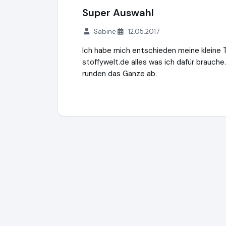
Super Auswahl
Sabine
12.05.2017
Ich habe mich entschieden meine kleine T
stoffywelt.de alles was ich dafür brauch
runden das Ganze ab.
Minzze GmbH - Onlineshop
https://natuer