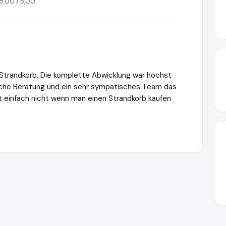
5,00 / 5,00
ger Strandkorb. Die komplette Abwicklung war höchst
hrliche Beratung und ein sehr sympatisches Team das
t einfach nicht wenn man einen Strandkorb kaufen
trandkorbprofi.de
https://www.ausgezeichnet.org/media/6639