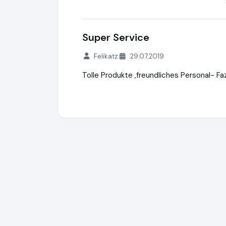
Super Service
Felikatz
29.07.2019
Tolle Produkte ,freundliches Personal- Faz
Die Strandkorbprofis GmbH
https://www.s