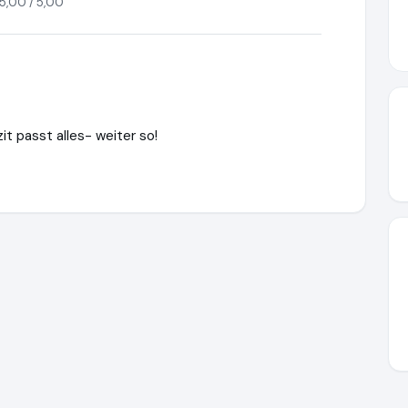
5,00 / 5,00
it passt alles- weiter so!
trandkorbprofi.de
https://www.ausgezeichnet.org/media/6639