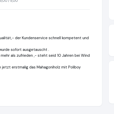
5,00 / 5,00
ualität,- der Kundenservice schnell kompetent und
 wurde sofort ausgetauscht .
ehr als zufrieden ,- steht seid 10 Jahren bei Wind
e jetzt erstmalig das Mahagoniholz mit Poliboy
trandkorbprofi.de
https://www.ausgezeichnet.org/media/6639