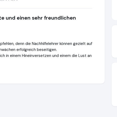
tte und einen sehr freundlichen
fehlen, denn die Nachhilfelehrer können gezielt auf
chwächen erfolgreich beseitigen.
sich in einem Hineinversetzen und einem die Lust an
ttps://www.ausgezeichnet.org/media/647e040549961a33f11b2