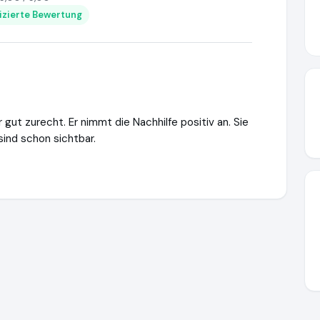
fizierte Bewertung
gut zurecht. Er nimmt die Nachhilfe positiv an. Sie
sind schon sichtbar.
ttps://www.ausgezeichnet.org/media/647e040549961a33f11b2