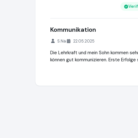
Veri
Kommunikation
S.Nä
22.05.2025
Die Lehrkraft und mein Sohn kommen sehr 
können gut kommunizieren. Erste Erfolge 
Studentenring
https://studentenring.de
h