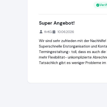
Veri
Super Angebot!
K+KG
10.06.2026
Wir sind sehr zufrieden mit der Nachhilfe!
Superschnelle Erstorganisation und Konta
Termingestaltung- toll, dass es auch die 
mehr Flexibilität- unkomplizierte Abrechn
Tatsächlich gibt es weniger Probleme im 
Studentenring
https://studentenring.de
h