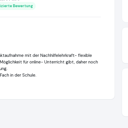
fizierte Bewertung
ktaufnahme mit der Nachhilfelehrkraft- flexible
Möglichkeit für online- Unterricht gibt, daher noch
ung.
Fach in der Schule.
ttps://www.ausgezeichnet.org/media/647e040549961a33f11b2