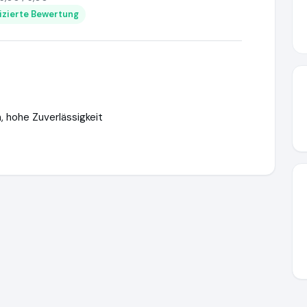
fizierte Bewertung
, hohe Zuverlässigkeit
ttps://www.ausgezeichnet.org/media/647e040549961a33f11b2