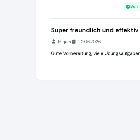
Veri
Super freundlich und effektiv
Mirjam
20.06.2026
Gute Vorbereitung, viele Übungsaufgaben
Studentenring
https://studentenring.de
h