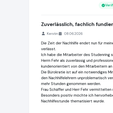
Veri
Zuverlässlich, fachlich fundi
Kerstin
08.06.2026
Die Zeit der Nachhilfe endet nun für mein
verlässt.
Ich habe die Mitarbeiter des Studenring s
Herrn Fehr als zuverlässig und professi
kundenorientiert von den Mitarbeitern an 
Die Bürokratie ist auf ein notwendiges M
den Nachhilfelehrern unproblematisch ve
mehr Stunden genommen werden.
Frau Schäffer und Herr Fehr vermittelten
Besonders positiv möchte ich hervorheben
Nachhilfestunde thematisiert wurde.
Studentenring
https://studentenring.de
h