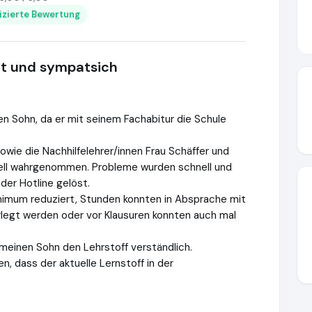
fizierte Bewertung
ert und sympatsich
en Sohn, da er mit seinem Fachabitur die Schule
owie die Nachhilfelehrer/innen Frau Schäffer und
onell wahrgenommen. Probleme wurden schnell und
der Hotline gelöst.
inimum reduziert, Stunden konnten in Absprache mit
rlegt werden oder vor Klausuren konnten auch mal
 meinen Sohn den Lehrstoff verständlich.
, dass der aktuelle Lernstoff in der
ttps://www.ausgezeichnet.org/media/647e040549961a33f11b2