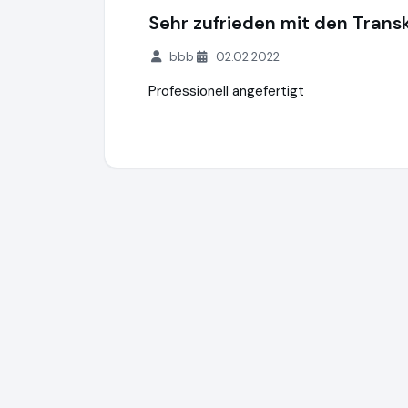
Sehr zufrieden mit den Trans
bbb
02.02.2022
Professionell angefertigt
Transkripto.de
https://www.transkripto.d