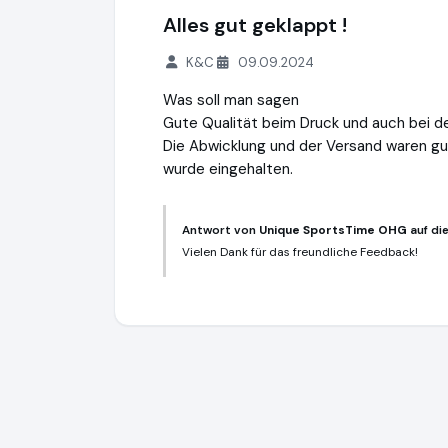
Alles gut geklappt !
K&C
09.09.2024
Was soll man sagen
Gute Qualität beim Druck und auch bei de
Die Abwicklung und der Versand waren gu
wurde eingehalten.
Antwort von
Unique SportsTime OHG
auf di
Vielen Dank für das freundliche Feedback!
Unique SportsTime OHG
https://www.un