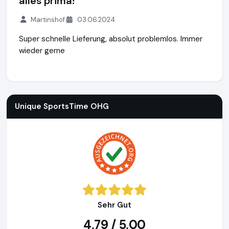
alles prima!
Martinshof
03.06.2024
Super schnelle Lieferung, absolut problemlos. Immer
wieder gerne
Unique SportsTime OHG
https://www.unique-sportstime.d
Unique SportsTime OHG
Sehr Gut
4,79 / 5,00