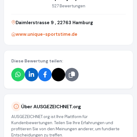
527 Bewertungen
Daimlerstrasse 9 , 22763 Hamburg
www.unique-sportstime.de
Diese Bewertung teilen:
Über AUSGEZEICHNET.org
AUSGEZEICHNET.org ist Ihre Plattform für
Kundenbewertungen. Teilen Sie Ihre Erfahrungen und
profitieren Sie von den Meinungen anderer, um fundierte
Entscheidungen zu treffen.