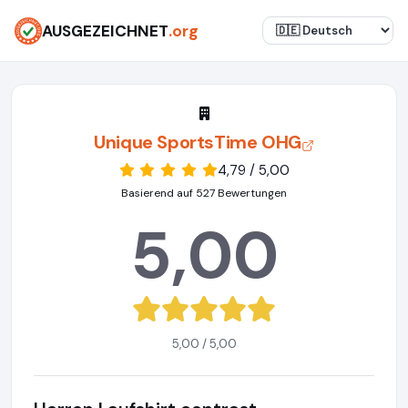
AUSGEZEICHNET
.org
Unique SportsTime OHG
4,79 / 5,00
Basierend auf 527 Bewertungen
5,00
5,00 / 5,00