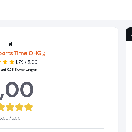
portsTime OHG
4,79 / 5,00
 auf 528 Bewertungen
,00
5,00 / 5,00