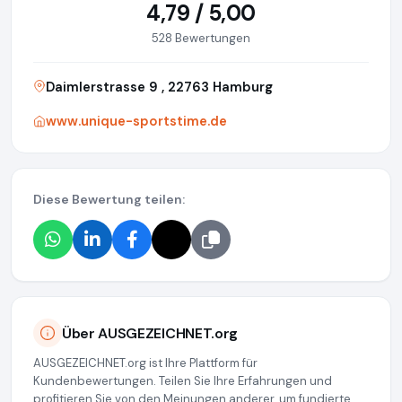
4,79 / 5,00
528 Bewertungen
Daimlerstrasse 9 , 22763 Hamburg
www.unique-sportstime.de
Diese Bewertung teilen:
Über AUSGEZEICHNET.org
AUSGEZEICHNET.org ist Ihre Plattform für
Kundenbewertungen. Teilen Sie Ihre Erfahrungen und
profitieren Sie von den Meinungen anderer, um fundierte