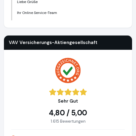
Liebe Grüße
Ihr Online Service-Team
VAV Versicherungs-Aktiengesellschaft
https://www.vav.at
h
VAV Versicherungs-Aktiengesellschaft
Sehr Gut
4,80 / 5,00
1.615 Bewertungen