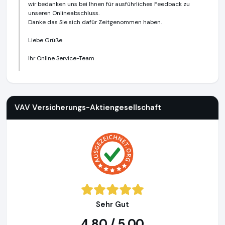
wir bedanken uns bei Ihnen für ausführliches Feedback zu
unseren Onlineabschluss.
Danke das Sie sich dafür Zeitgenommen haben.
Liebe Grüße
Ihr Online Service-Team
VAV Versicherungs-Aktiengesellschaft
https://www.vav.at
h
VAV Versicherungs-Aktiengesellschaft
Sehr Gut
4,80 / 5,00