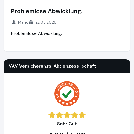
Problemlose Abwicklung.
Mario
22.05.2026
Problemlose Abwicklung.
VAV Versicherungs-Aktiengesellschaft
https://www.vav.at
h
VAV Versicherungs-Aktiengesellschaft
Sehr Gut