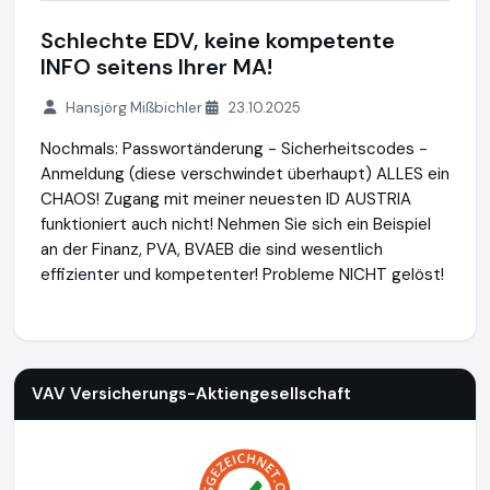
Schlechte EDV, keine kompetente
INFO seitens Ihrer MA!
Hansjörg Mißbichler
23.10.2025
Nochmals: Passwortänderung - Sicherheitscodes -
Anmeldung (diese verschwindet überhaupt) ALLES ein
CHAOS! Zugang mit meiner neuesten ID AUSTRIA
funktioniert auch nicht! Nehmen Sie sich ein Beispiel
an der Finanz, PVA, BVAEB die sind wesentlich
effizienter und kompetenter! Probleme NICHT gelöst!
VAV Versicherungs-Aktiengesellschaft
https://www.vav.at
h
VAV Versicherungs-Aktiengesellschaft