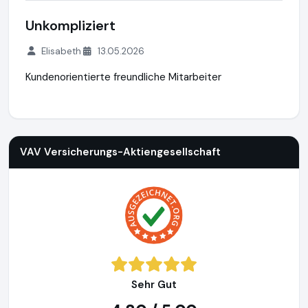
Unkompliziert
Elisabeth
13.05.2026
Kundenorientierte freundliche Mitarbeiter
VAV Versicherungs-Aktiengesellschaft
https://www.vav.at
h
VAV Versicherungs-Aktiengesellschaft
Sehr Gut