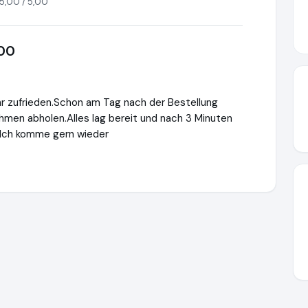
5,00 / 5,00
400
hr zufrieden.Schon am Tag nach der Bestellung
ahmen abholen.Alles lag bereit und nach 3 Minuten
h.Ich komme gern wieder
®
https://www.WaterSafety.shop
https://www.ausgezeichnet.or