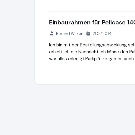
Einbaurahmen für Pelicase 1
Berend Wilkens
21.07.2014
Ich bin mit der Bestellungsabwicklung se
erhielt ich die Nachricht ich könne den R
war alles erledigt.Parkplätze gab es auc
ileq.shop® (PeliShop) + WaterSafety.shop