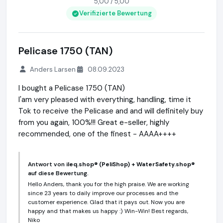
5,00 / 5,00
Verifizierte Bewertung
Pelicase 1750 (TAN)
Anders Larsen
08.09.2023
I bought a Pelicase 1750 (TAN)
I'am very pleased with everything, handling, time it
Tok to receive the Pelicase and and will definitely buy
from you again, 100%!!! Great e-seller, highly
recommended, one of the finest - AAAA++++
Antwort von
ileq.shop® (PeliShop) + WaterSafety.shop®
auf diese Bewertung.
Hello Anders, thank you for the high praise. We are working
since 23 years to daily improve our processes and the
customer experience. Glad that it pays out. Now you are
happy and that makes us happy :) Win-Win! Best regards,
Niko