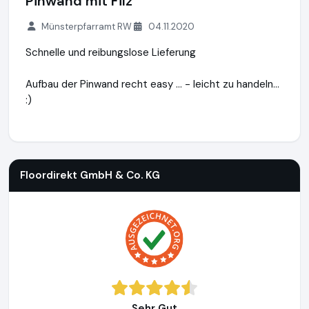
Pinwand mit Filz
Münsterpfarramt RW
04.11.2020
Schnelle und reibungslose Lieferung
Aufbau der Pinwand recht easy … - leicht zu handeln...
:)
Floordirekt GmbH & Co. KG
http://www.whiteboard-flipchart
Floordirekt GmbH & Co. KG
Sehr Gut