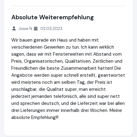
Absolute Weiterempfehlung
Josie N.
02.03.2023
Wir bauen gerade ein Haus und haben mit
verschiedenen Gewerken zu tun. Ich kann wirklich
sagen, dass wir mit Fensterwelten mit Abstand vom
Preis, Organisatorischen, Qualitativen, Zeitlichen und
Freundlichen die beste Zusammenarbeit hatten! Die
Angebote werden super schnell erstellt, geantwortet
wird meistens noch am selben Tag, der Preis ist
unschlagbar, die Qualität super, man erreicht
jederzeit jemanden telefonisch, alle sind super nett
und sprechen deutsch, und die Lieferzeit war bei allen
drei Lieferungen immer innerhalb drei Wochen. Meine
absolute Empfehlung!!!
Fenster-Welten-GmbH
https://www.fensterwelten24.de
ht