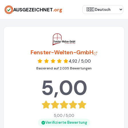
AUSGEZEICHNET
.org
Fenster-Welten-GmbH
4,92 / 5,00
Basierend auf 2.035 Bewertungen
5,00
5,00 / 5,00
Verifizierte Bewertung