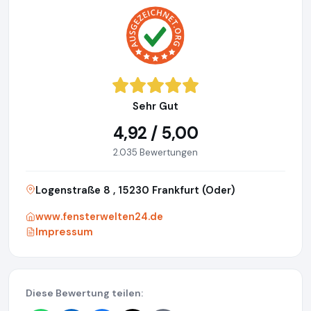
Sehr Gut
4,92 / 5,00
2.035 Bewertungen
Logenstraße 8 , 15230 Frankfurt (Oder)
www.fensterwelten24.de
Impressum
Diese Bewertung teilen: