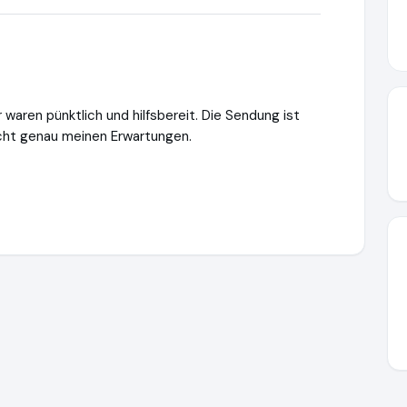
r waren pünktlich und hilfsbereit. Die Sendung ist
icht genau meinen Erwartungen.
terwelten24.de
https://www.ausgezeichnet.org/media/660159