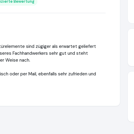
fizierte Bewertung
türelemente sind zügiger als erwartet geliefert
unseres Fachhandwerkers sehr gut und steht
ter Weise nach.
sch oder per Mail, ebenfalls sehr zufrieden und
terwelten24.de
https://www.ausgezeichnet.org/media/660159