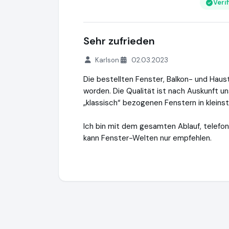
Veri
Sehr zufrieden
Karlson
02.03.2023
Die bestellten Fenster, Balkon- und Haus
worden. Die Qualität ist nach Auskunft 
„klassisch“ bezogenen Fenstern in kleins
Ich bin mit dem gesamten Ablauf, telefoni
kann Fenster-Welten nur empfehlen.
Fenster-Welten-GmbH
https://www.fens