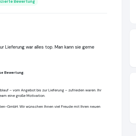
fizierte Bewertung
ur Lieferung war alles top. Man kann sie gerne
se Bewertung.
blauf – vom Angebot bis zur Lieferung – zufrieden waren. Ihr
eam eine große Motivation.
elten-GmbH. Wir wünschen Ihnen viel Freude mit Ihren neuen
terwelten24.de
https://www.ausgezeichnet.org/media/660159