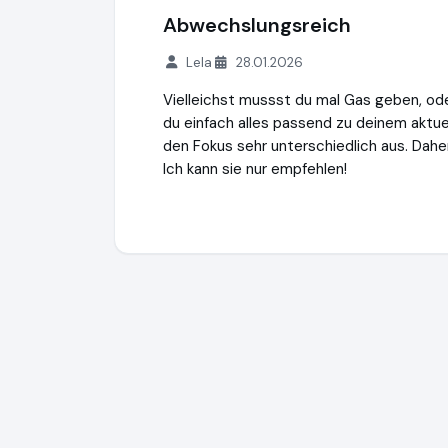
Abwechslungsreich
Lela
28.01.2026
Vielleichst mussst du mal Gas geben, ode
du einfach alles passend zu deinem aktue
den Fokus sehr unterschiedlich aus. Dah
Ich kann sie nur empfehlen!
YogaEasy
http://www.yogaeasy.de