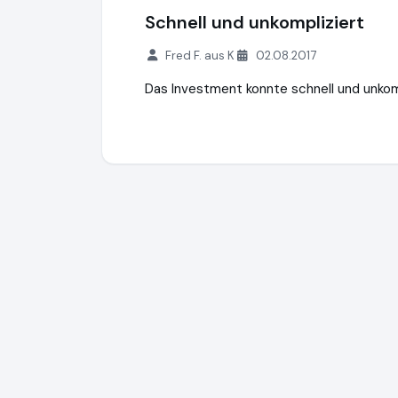
Schnell und unkompliziert
Fred F. aus K
02.08.2017
Das Investment konnte schnell und unkom
Zinsbaustein GmbH
https://www.zinsbaus