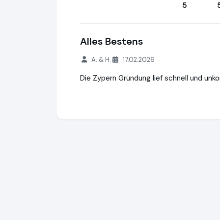
5
Alles Bestens
A. & H.
17.02.2026
Die Zypern Gründung lief schnell und unkom
Privacy Management Group Ltd.
https://