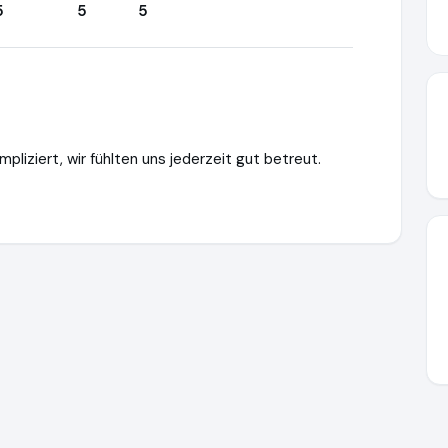
5
5
5
pliziert, wir fühlten uns jederzeit gut betreut.
www.zypern-limited.com