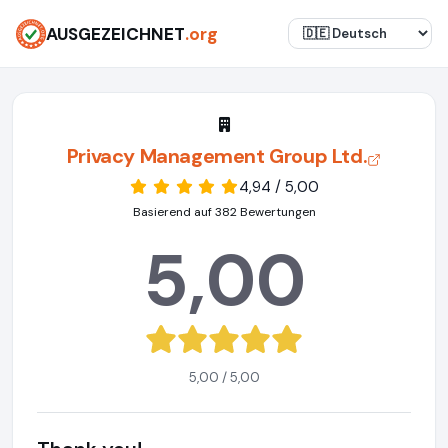
AUSGEZEICHNET
.org
Privacy Management Group Ltd.
4,94 / 5,00
Basierend auf 382 Bewertungen
5,00
5,00 / 5,00