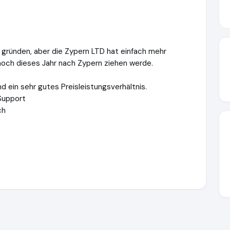
a gründen, aber die Zypern LTD hat einfach mehr
noch dieses Jahr nach Zypern ziehen werde.
 ein sehr gutes Preisleistungsverhältnis.
Support
ch
www.zypern-limited.com