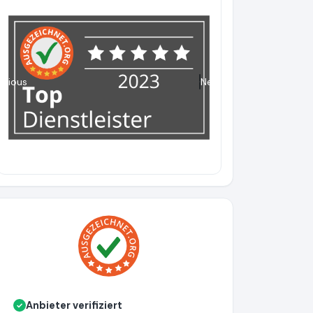
evious
Next
Anbieter verifiziert
✓