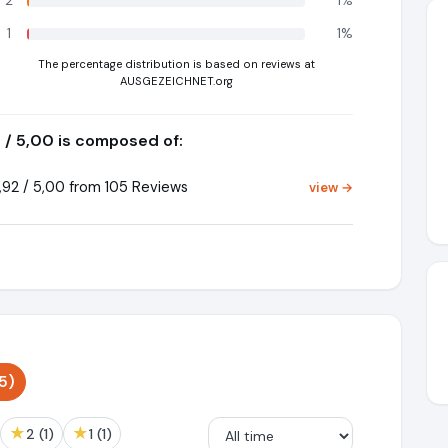
2
1%
1
1%
The percentage distribution is based on reviews at
AUSGEZEICHNET.org
2 / 5,00 is composed of:
92 / 5,00 from 105 Reviews
view →
5)
★
★
2 (1)
1 (1)