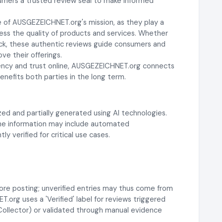
sumers a trusted review seal to make informed
 of AUSGEZEICHNET.org's mission, as they play a
ssess the quality of products and services. Whether
ck, these authentic reviews guide consumers and
ve their offerings.
rency and trust online, AUSGEZEICHNET.org connects
nefits both parties in the long term.
ed and partially generated using AI technologies.
 the information may include automated
y verified for critical use cases.
ore posting; unverified entries may thus come from
rg uses a 'Verified' label for reviews triggered
 Collector) or validated through manual evidence