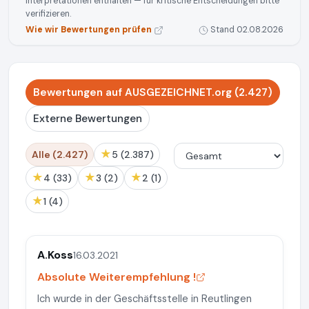
Interpretationen enthalten — für kritische Entscheidungen bitte
verifizieren.
Wie wir Bewertungen prüfen
Stand 02.08.2026
Bewertungen auf AUSGEZEICHNET.org (2.427)
Externe Bewertungen
★
Alle (2.427)
5 (2.387)
★
★
★
4 (33)
3 (2)
2 (1)
★
1 (4)
A.Koss
16.03.2021
Absolute Weiterempfehlung !
Ich wurde in der Geschäftsstelle in Reutlingen