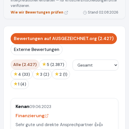
Interpretationen enthalten — für kritische Entscheidungen bitte
verifizieren.
Wie wir Bewertungen prüfen
Stand 02.08.2026
Bewertungen auf AUSGEZEICHNET.org (2.427)
Externe Bewertungen
★
Alle (2.427)
5 (2.387)
★
★
★
4 (33)
3 (2)
2 (1)
★
1 (4)
Kenan
09.06.2023
Finanzierung
Sehr gute und dırekte Ansprechpartner 👍👍