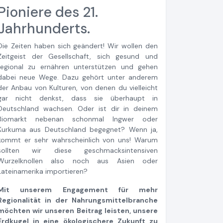
Pioniere des 21.
Jahrhunderts.
Die Zeiten haben sich geändert! Wir wollen den
Zeitgeist der Gesellschaft, sich gesund und
regional zu ernähren unterstützen und gehen
dabei neue Wege. Dazu gehört unter anderem
der Anbau von Kulturen, von denen du vielleicht
gar nicht denkst, dass sie überhaupt in
Deutschland wachsen. Oder ist dir in deinem
Biomarkt nebenan schonmal Ingwer oder
Kurkuma aus Deutschland begegnet? Wenn ja,
kommt er sehr wahrscheinlich von uns! Warum
sollten wir diese geschmacksintensiven
Wurzelknollen also noch aus Asien oder
Lateinamerika importieren?
Mit unserem Engagement für mehr
Regionalität in der Nahrungsmittelbranche
möchten wir unseren Beitrag leisten, unsere
Erdkugel in eine ökologischere Zukunft zu