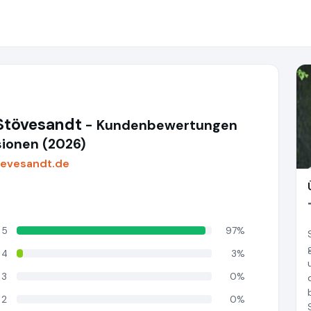
 Stövesandt
- Kundenbewertungen
ionen (2026)
oevesandt.de
5
97%
4
3%
3
0%
2
0%