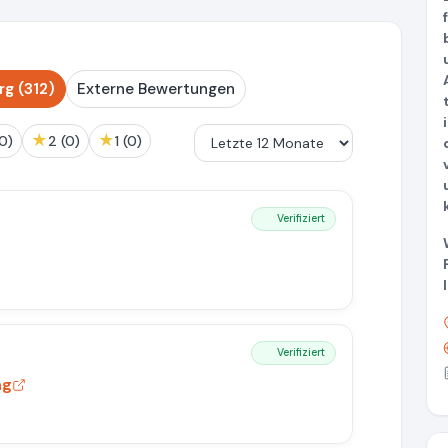
g (312)
Externe Bewertungen
★
★
 (0)
2 (0)
1 (0)
Verifiziert
Verifiziert
ng