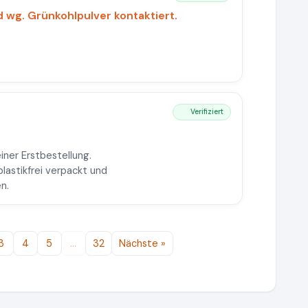
 wg. Grünkohlpulver kontaktiert.
Verifiziert
iner Erstbestellung.
lastikfrei verpackt und
n.
3
4
5
…
32
Nächste »