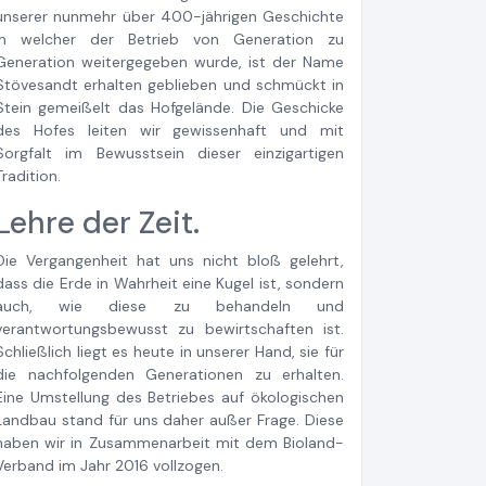
unserer nunmehr über 400-jährigen Geschichte
in welcher der Betrieb von Generation zu
Generation weitergegeben wurde, ist der Name
Stövesandt erhalten geblieben und schmückt in
Stein gemeißelt das Hofgelände. Die Geschicke
des Hofes leiten wir gewissenhaft und mit
Sorgfalt im Bewusstsein dieser einzigartigen
Tradition.
Lehre der Zeit.
Die Vergangenheit hat uns nicht bloß gelehrt,
dass die Erde in Wahrheit eine Kugel ist, sondern
auch, wie diese zu behandeln und
verantwortungsbewusst zu bewirtschaften ist.
Schließlich liegt es heute in unserer Hand, sie für
die nachfolgenden Generationen zu erhalten.
Eine Umstellung des Betriebes auf ökologischen
Landbau stand für uns daher außer Frage. Diese
haben wir in Zusammenarbeit mit dem Bioland-
Verband im Jahr 2016 vollzogen.