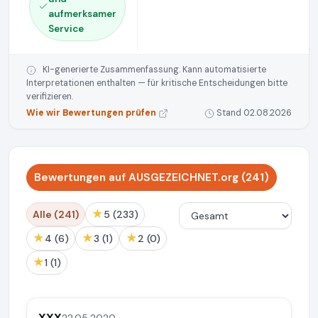
aufmerksamer
Service
KI-generierte Zusammenfassung. Kann automatisierte
Interpretationen enthalten — für kritische Entscheidungen bitte
verifizieren.
Wie wir Bewertungen prüfen
Stand 02.08.2026
Bewertungen auf AUSGEZEICHNET.org (241)
★
Alle (241)
5 (233)
★
★
★
4 (6)
3 (1)
2 (0)
★
1 (1)
XXX
22.05.2020