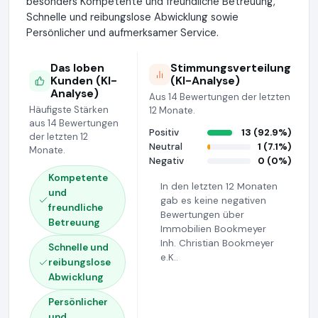
besonders Kompetente und freundliche Betreuung,
Schnelle und reibungslose Abwicklung sowie
Persönlicher und aufmerksamer Service.
Das loben
Stimmungsverteilung
Kunden (KI-
(KI-Analyse)
Analyse)
Aus 14 Bewertungen der letzten
Häufigste Stärken
12 Monate.
aus 14 Bewertungen
Positiv
13 (92.9%)
der letzten 12
Neutral
1 (7.1%)
Monate.
Negativ
0 (0%)
Kompetente
In den letzten 12 Monaten
und
gab es keine negativen
freundliche
Bewertungen über
Betreuung
Immobilien Bookmeyer
Inh. Christian Bookmeyer
Schnelle und
e.K..
reibungslose
Abwicklung
Persönlicher
und