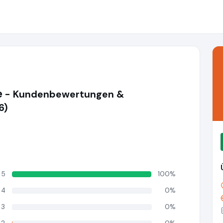
e
- Kundenbewertungen &
6)
5
100%
4
0%
3
0%