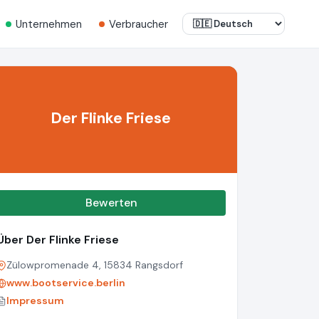
Unternehmen
Verbraucher
Der Flinke Friese
Bewerten
Über Der Flinke Friese
Zülowpromenade 4, 15834 Rangsdorf
www.bootservice.berlin
Impressum