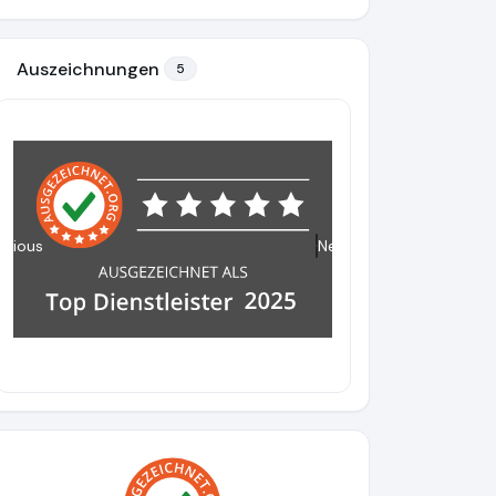
Auszeichnungen
5
evious
Next