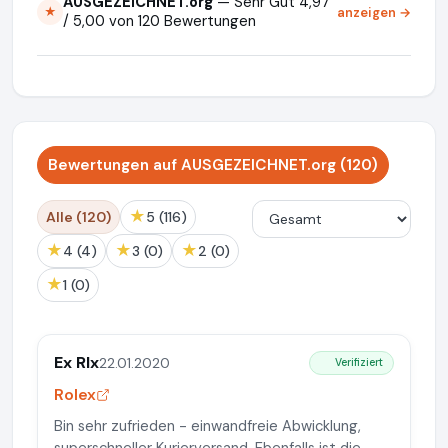
AUSGEZEICHNET.org
— Sehr Gut 4,97
anzeigen →
★
/ 5,00 von 120 Bewertungen
Bewertungen auf AUSGEZEICHNET.org (120)
★
Alle (120)
5 (116)
★
★
★
4 (4)
3 (0)
2 (0)
★
1 (0)
Ex Rlx
22.01.2020
Verifiziert
Rolex
Bin sehr zufrieden - einwandfreie Abwicklung,