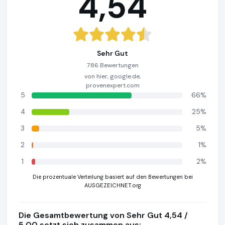
4,54
Sehr Gut
786 Bewertungen
von hier, google.de,
provenexpert.com
5
66%
4
25%
3
5%
2
1%
1
2%
Die prozentuale Verteilung basiert auf den Bewertungen bei
AUSGEZEICHNET.org
Die Gesamtbewertung von Sehr Gut 4,54 /
5,00 setzt sich zusammen aus: