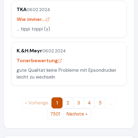
TKA
06.02.2024
Wie immer...
... tippi toppi (y)
K.&H.Meyr
06.02.2024
Tonerbewertung
gute Qualität keine Probleme mit Epsondrucker
leicht zu wechseln
« Vorherige
1
2
3
4
5
…
7501
Nächste »