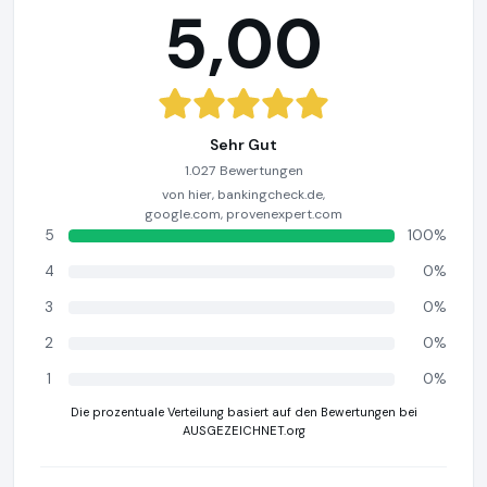
5,00
Sehr Gut
1.027 Bewertungen
von hier, bankingcheck.de,
google.com, provenexpert.com
5
100%
4
0%
3
0%
2
0%
1
0%
Die prozentuale Verteilung basiert auf den Bewertungen bei
AUSGEZEICHNET.org