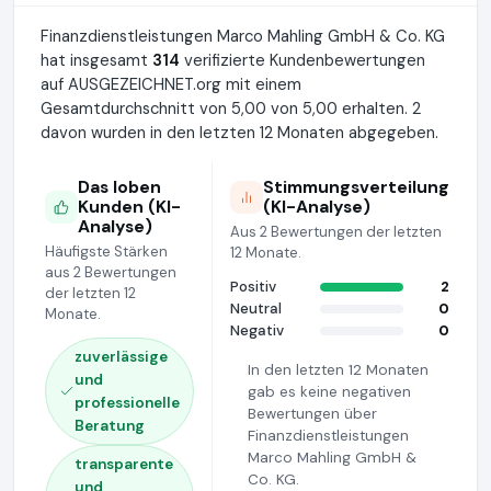
Finanzdienstleistungen Marco Mahling GmbH & Co. KG
hat insgesamt
314
verifizierte Kundenbewertungen
auf AUSGEZEICHNET.org mit einem
Gesamtdurchschnitt von 5,00 von 5,00 erhalten. 2
davon wurden in den letzten 12 Monaten abgegeben.
Das loben
Stimmungsverteilung
Kunden (KI-
(KI-Analyse)
Analyse)
Aus 2 Bewertungen der letzten
Häufigste Stärken
12 Monate.
aus 2 Bewertungen
Positiv
2
der letzten 12
Neutral
0
Monate.
Negativ
0
zuverlässige
In den letzten 12 Monaten
und
gab es keine negativen
professionelle
Bewertungen über
Beratung
Finanzdienstleistungen
Marco Mahling GmbH &
transparente
Co. KG.
und