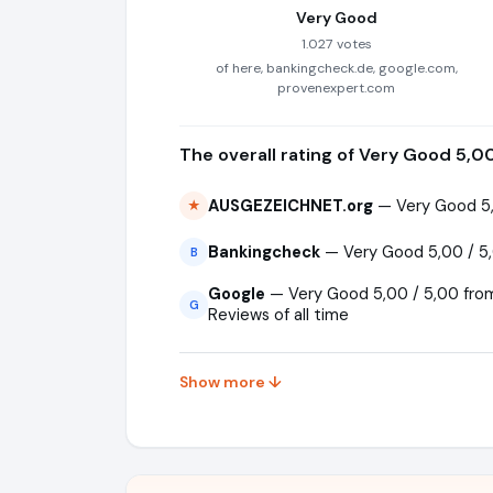
Very Good
1.027 votes
of here, bankingcheck.de, google.com,
provenexpert.com
The overall rating of Very Good 5,0
AUSGEZEICHNET.org
— Very Good 5,
★
Bankingcheck
— Very Good 5,00 / 5,
B
Google
— Very Good 5,00 / 5,00 from 
G
Reviews of all time
Show more ↓