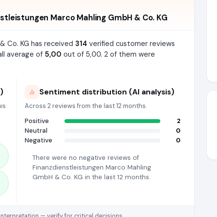
stleistungen Marco Mahling GmbH & Co. KG
 & Co. KG has received
314
verified customer reviews
all average of
5,00
out of 5,00. 2 of them were
)
Sentiment distribution (AI analysis)
ws
Across 2 reviews from the last 12 months.
Positive
2
Neutral
0
Negative
0
There were no negative reviews of
Finanzdienstleistungen Marco Mahling
GmbH & Co. KG in the last 12 months.
rpretation — verify for critical decisions.