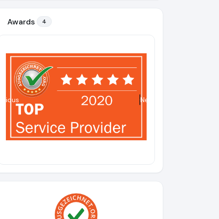
Awards
4
evious
Next