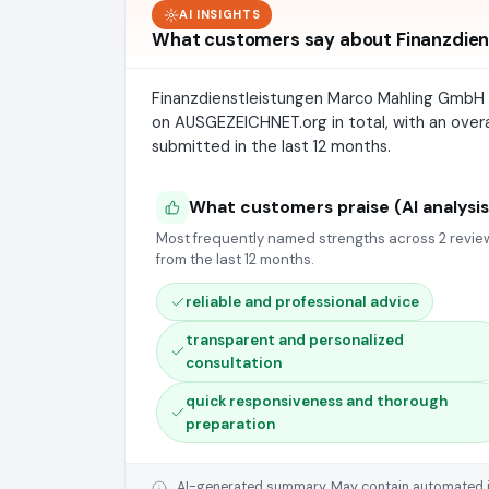
AI INSIGHTS
What customers say about Finanzdien
Finanzdienstleistungen Marco Mahling GmbH
on AUSGEZEICHNET.org in total, with an over
submitted in the last 12 months.
What customers praise (AI analysis
Most frequently named strengths across 2 revie
from the last 12 months.
reliable and professional advice
transparent and personalized
consultation
quick responsiveness and thorough
preparation
AI-generated summary. May contain automated inte