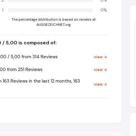
2
0%
1
0%
The percentage distribution is based on reviews at
AUSGEZEICHNET.org
0 / 5,00 is composed of:
00 / 5,00 from 314 Reviews
view →
Pr
00 from 251 Reviews
view →
163 Reviews in the last 12 months, 163
view →