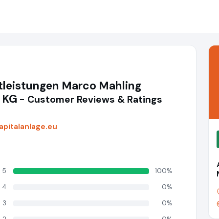
tleistungen Marco Mahling
 KG
- Customer Reviews & Ratings
apitalanlage.eu
5
100%
4
0%
3
0%