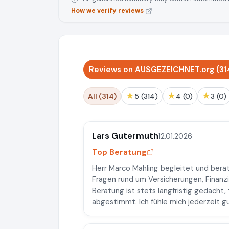
How we verify reviews
Reviews on AUSGEZEICHNET.org (31
★
★
★
All (314)
5 (314)
4 (0)
3 (0)
Lars Gutermuth
12.01.2026
Top Beratung
Herr Marco Mahling begleitet und berät 
Fragen rund um Versicherungen, Finanzi
Beratung ist stets langfristig gedacht,
abgestimmt. Ich fühle mich jederzeit gu