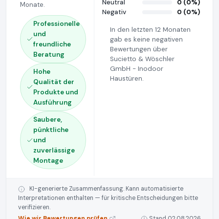
Neutral
0 (0%)
Monate.
Negativ
0 (0%)
Professionelle
In den letzten 12 Monaten
und
gab es keine negativen
freundliche
Bewertungen über
Beratung
Sucietto & Wöschler
GmbH - Inodoor
Hohe
Haustüren.
Qualität der
Produkte und
Ausführung
Saubere,
pünktliche
und
zuverlässige
Montage
KI-generierte Zusammenfassung. Kann automatisierte
Interpretationen enthalten — für kritische Entscheidungen bitte
verifizieren.
Wie wir Bewertungen prüfen
Stand 02.08.2026