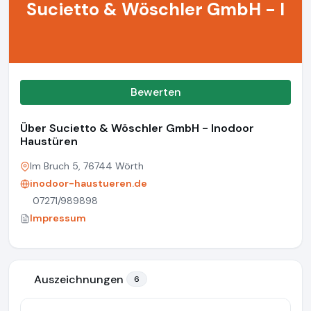
Sucietto & Wöschler GmbH - I
Bewerten
Über Sucietto & Wöschler GmbH - Inodoor
Haustüren
Im Bruch 5, 76744 Wörth
inodoor-haustueren.de
07271/989898
Impressum
Auszeichnungen
6