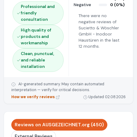
Negative
0 (0%)
Professional and
friendly
There were no
consultation
negative reviews of
Sucietto & Wöschler
High quality of
GmbH - Inodoor
products and
Haustüren in the last
workmanship
12 months.
Clean, punctual,
and reliable
installation
AI-generated summary. May contain automated
interpretation — verify for critical decisions.
How we verify reviews
Updated 02.08.2026
Reviews on AUSGEZEICHNET.org (450)
External Reviews