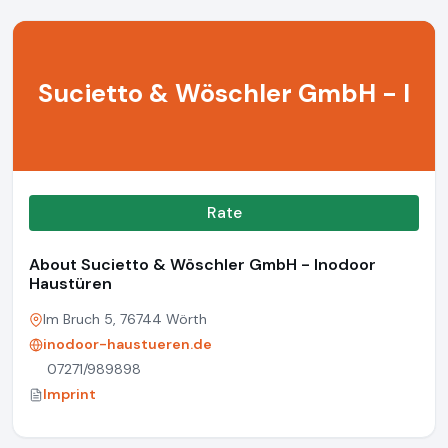
Sucietto & Wöschler GmbH - I
Rate
About Sucietto & Wöschler GmbH - Inodoor
Haustüren
Im Bruch 5, 76744 Wörth
inodoor-haustueren.de
07271/989898
Imprint