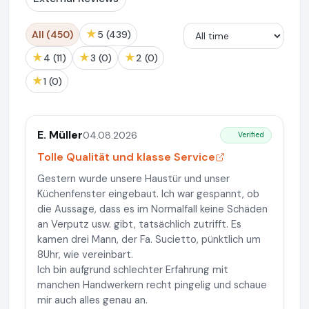
★
All (450)
5 (439)
★
★
★
4 (11)
3 (0)
2 (0)
★
1 (0)
E. Müller
04.08.2026
Verified
Tolle Qualität und klasse Service
Gestern wurde unsere Haustür und unser
Küchenfenster eingebaut. Ich war gespannt, ob
die Aussage, dass es im Normalfall keine Schäden
an Verputz usw. gibt, tatsächlich zutrifft. Es
kamen drei Mann, der Fa. Sucietto, pünktlich um
8Uhr, wie vereinbart.
Ich bin aufgrund schlechter Erfahrung mit
manchen Handwerkern recht pingelig und schaue
mir auch alles genau an.