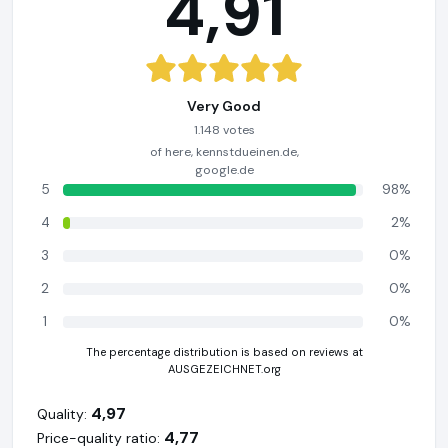
4,91
Very Good
1.148 votes
of here, kennstdueinen.de,
google.de
5
98%
4
2%
3
0%
2
0%
1
0%
The percentage distribution is based on reviews at
AUSGEZEICHNET.org
4,97
Quality:
4,77
Price-quality ratio: