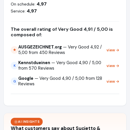
4,97
On schedule:
4,97
Service:
The overall rating of Very Good 4,91 / 5,00 is
composed of:
AUSGEZEICHNET.org
— Very Good 4,92 /
view →
★
5,00 from 450 Reviews
Kennstdueinen
— Very Good 4,90 / 5,00
view →
K
from 570 Reviews
Google
— Very Good 4,90 / 5,00 from 128
view →
G
Reviews
AI INSIGHTS
What customers say about Sucietto &