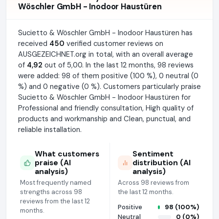
Wöschler GmbH - Inodoor Haustüren
Sucietto & Wöschler GmbH - Inodoor Haustüren has
received
450
verified customer reviews on
AUSGEZEICHNET.org in total, with an overall average
of
4,92
out of 5,00. In the last 12 months, 98 reviews
were added: 98 of them positive (100 %), 0 neutral (0
%) and 0 negative (0 %). Customers particularly praise
Sucietto & Wöschler GmbH - Inodoor Haustüren for
Professional and friendly consultation, High quality of
products and workmanship and Clean, punctual, and
reliable installation.
What customers
Sentiment
praise (AI
distribution (AI
analysis)
analysis)
Most frequently named
Across 98 reviews from
strengths across 98
the last 12 months.
reviews from the last 12
Positive
98 (100%)
months.
Neutral
0 (0%)