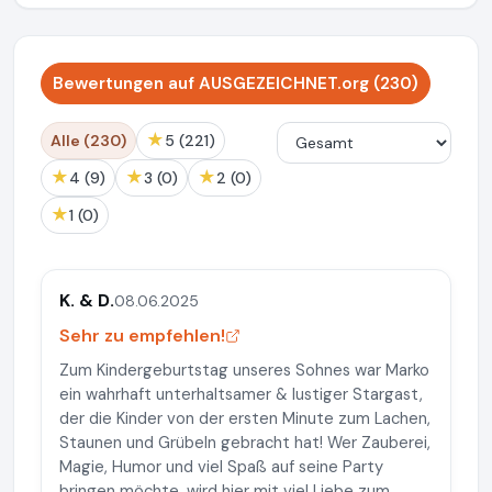
Bewertungen auf AUSGEZEICHNET.org (230)
★
Alle (230)
5 (221)
★
★
★
4 (9)
3 (0)
2 (0)
★
1 (0)
K. & D.
08.06.2025
Sehr zu empfehlen!
Zum Kindergeburtstag unseres Sohnes war Marko
ein wahrhaft unterhaltsamer & lustiger Stargast,
der die Kinder von der ersten Minute zum Lachen,
Staunen und Grübeln gebracht hat! Wer Zauberei,
Magie, Humor und viel Spaß auf seine Party
bringen möchte, wird hier mit viel Liebe zum