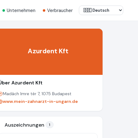
Unternehmen
Verbraucher
Azurdent Kft
Über Azurdent Kft
Madách Imre tér 7, 1075 Budapest
www.mein-zahnarzt-in-ungarn.de
Auszeichnungen
1