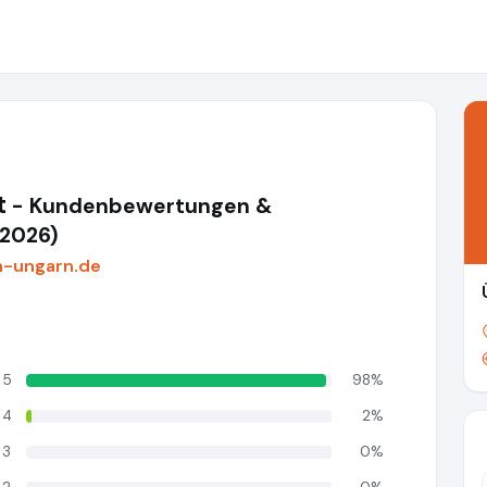
t
- Kundenbewertungen &
(2026)
n-ungarn.de
5
98%
4
2%
3
0%