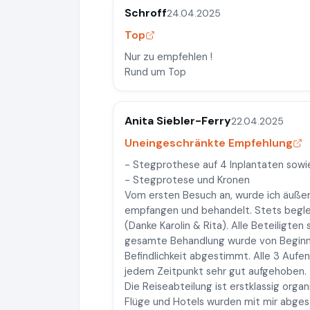
Schroff
24.04.2025
Top
Nur zu empfehlen !
Rund um Top
Anita Siebler-Ferry
22.04.2025
Uneingeschränkte Empfehlung
- Stegprothese auf 4 Inplantaten sowi
- Stegprotese und Kronen
Vom ersten Besuch an, wurde ich äuße
empfangen und behandelt. Stets begle
(Danke Karolin & Rita). Alle Beteiligten
gesamte Behandlung wurde von Beginn b
Befindlichkeit abgestimmt. Alle 3 Aufen
jedem Zeitpunkt sehr gut aufgehoben.
Die Reiseabteilung ist erstklassig orga
Flüge und Hotels wurden mit mir abgest